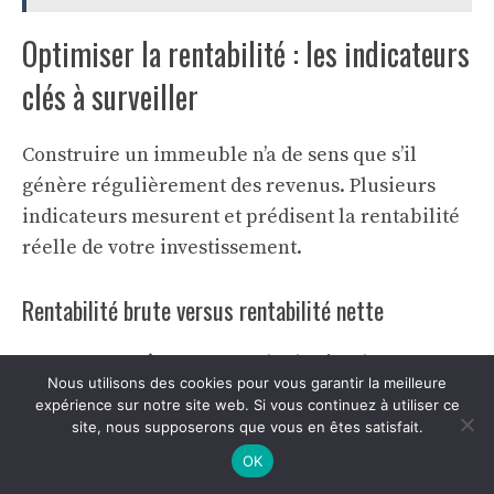
Optimiser la rentabilité : les indicateurs
clés à surveiller
Construire un immeuble n’a de sens que s’il
génère régulièrement des revenus. Plusieurs
indicateurs mesurent et prédisent la rentabilité
réelle de votre investissement.
Rentabilité brute versus rentabilité nette
La rentabilité brute
se calcule simplement :
Nous utilisons des cookies pour vous garantir la meilleure
loyers annuels divisés par le coût d’achat du
expérience sur notre site web. Si vous continuez à utiliser ce
terrain + coûts de construction. Un immeuble
site, nous supposerons que vous en êtes satisfait.
générant 86 400 € de loyers pour un coût total de
OK
Estimez votre terrain →
1,2 million affiche une rentabilité brute de 7,2 %.