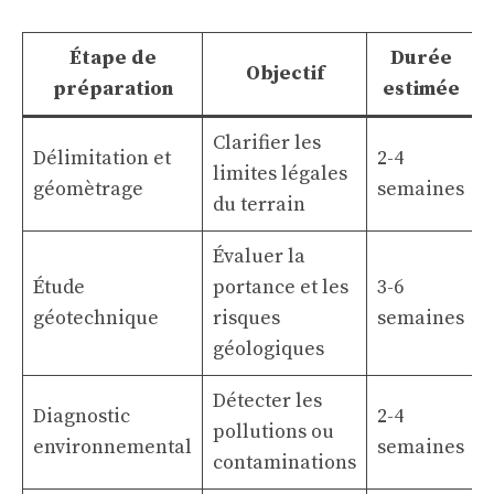
Étape de
Durée
Objectif
préparation
estimée
Clarifier les
Délimitation et
2-4
1
limites légales
géomètrage
semaines
du terrain
Évaluer la
Étude
portance et les
3-6
3
géotechnique
risques
semaines
géologiques
Détecter les
Diagnostic
2-4
2
pollutions ou
environnemental
semaines
contaminations