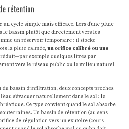
de rétention
 un cycle simple mais efficace. Lors d’une pluie
rs le bassin plutôt que directement vers les
comme un réservoir temporaire : il stocke
ois la pluie calmée,
un orifice calibré ou une
it réduit—par exemple quelques litres par
ement vers le réseau public ou le milieu naturel
n du bassin d’infiltration, deux concepts proches
 l’eau s’évacuer naturellement dans le sol : le
phréatique. Ce type convient quand le sol absorbe
 souterraines. Un bassin de rétention (au sens
n orifice de régulation vers un exutoire (cours
amment quand le sol absorbe mal ou qu’on doit