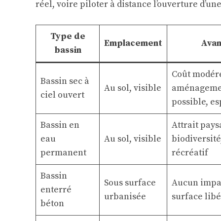
réel, voire piloter à distance l’ouverture d’u
Type de
Emplacement
Avan
bassin
Coût modér
Bassin sec à
Au sol, visible
aménagemen
ciel ouvert
possible, es
Bassin en
Attrait pays
eau
Au sol, visible
biodiversité
permanent
récréatif
Bassin
Sous surface
Aucun impac
enterré
urbanisée
surface lib
béton