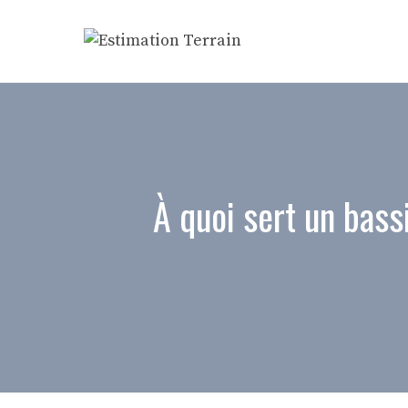
Aller
au
contenu
À quoi sert un bass