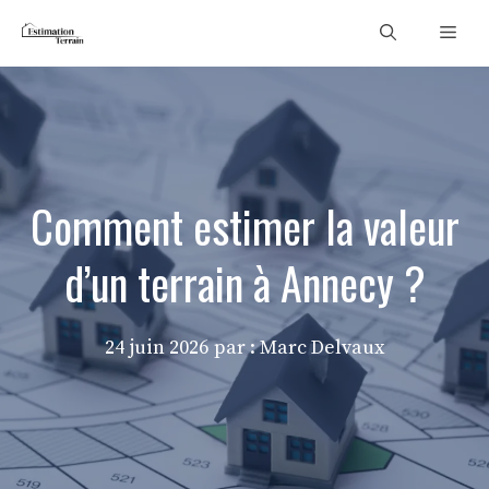
Aller
Men
au
contenu
Comment estimer la valeur
d’un terrain à Annecy ?
24 juin 2026
par : Marc Delvaux