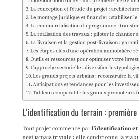
L’identification du terrain : première pierre de 
La conception et l’étude du projet : architectur
Le montage juridique et financier : stabiliser le
La commercialisation du programme : transform
La réalisation des travaux : piloter le chantier 
La livraison et la gestion post-livraison : garanti
Les étapes clés d’une opération immobilière ré
Outils et ressources pour optimiser votre inves
L’approche sectorielle : diversifier les typologie
Les grands projets urbains : reconstruire la vill
Anticipations et tendances pour les investisseu
Tableau comparatif : les grands promoteurs fra
L’identification du terrain : première
Tout projet commence par
l’identification e
n’est jamais triviale : elle conditionne la vi