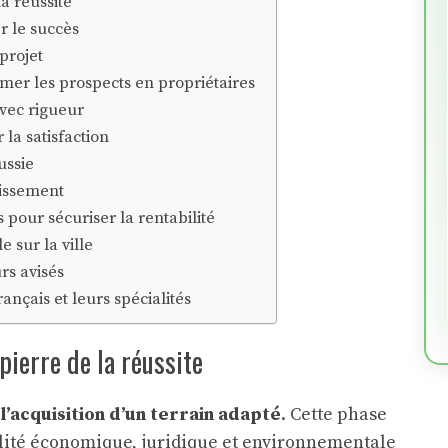
la réussite
er le succès
 projet
er les prospects en propriétaires
avec rigueur
r la satisfaction
ussie
tissement
s pour sécuriser la rentabilité
e sur la ville
rs avisés
nçais et leurs spécialités
 pierre de la réussite
t l’acquisition d’un terrain adapté
. Cette phase
abilité économique, juridique et environnementale